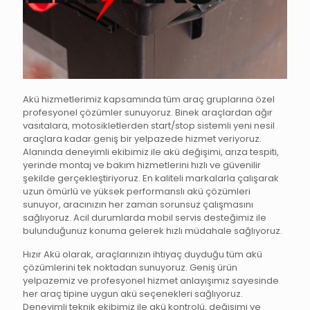
Akü hizmetlerimiz kapsamında tüm araç gruplarına özel
profesyonel çözümler sunuyoruz. Binek araçlardan ağır
vasıtalara, motosikletlerden start/stop sistemli yeni nesil
araçlara kadar geniş bir yelpazede hizmet veriyoruz.
Alanında deneyimli ekibimiz ile akü değişimi, arıza tespiti,
yerinde montaj ve bakım hizmetlerini hızlı ve güvenilir
şekilde gerçekleştiriyoruz. En kaliteli markalarla çalışarak
uzun ömürlü ve yüksek performanslı akü çözümleri
sunuyor, aracınızın her zaman sorunsuz çalışmasını
sağlıyoruz. Acil durumlarda mobil servis desteğimiz ile
bulunduğunuz konuma gelerek hızlı müdahale sağlıyoruz.
Hızır Akü olarak, araçlarınızın ihtiyaç duyduğu tüm akü
çözümlerini tek noktadan sunuyoruz. Geniş ürün
yelpazemiz ve profesyonel hizmet anlayışımız sayesinde
her araç tipine uygun akü seçenekleri sağlıyoruz.
Deneyimli teknik ekibimiz ile akü kontrolü, değişimi ve