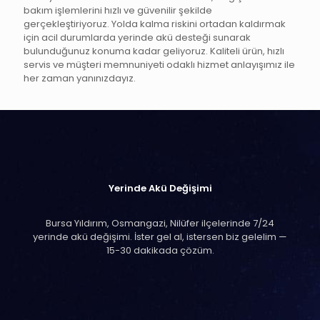
bakım işlemlerini hızlı ve güvenilir şekilde
gerçekleştiriyoruz. Yolda kalma riskini ortadan kaldırmak
için acil durumlarda yerinde akü desteği sunarak
bulunduğunuz konuma kadar geliyoruz. Kaliteli ürün, hızlı
servis ve müşteri memnuniyeti odaklı hizmet anlayışımız ile
her zaman yanınızdayız.
Yerinde Akü Değişimi
Bursa Yıldırım, Osmangazi, Nilüfer ilçelerinde 7/24
yerinde akü değişimi. İster gel al, istersen biz gelelim —
15-30 dakikada çözüm.