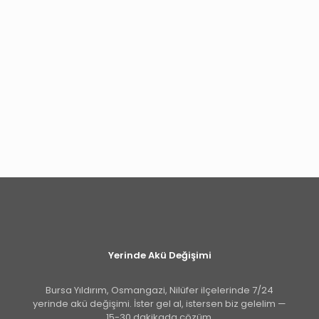
Yerinde Akü Değişimi
Bursa Yıldırım, Osmangazi, Nilüfer ilçelerinde 7/24
yerinde akü değişimi. İster gel al, istersen biz gelelim —
15-30 dakikada çözüm.