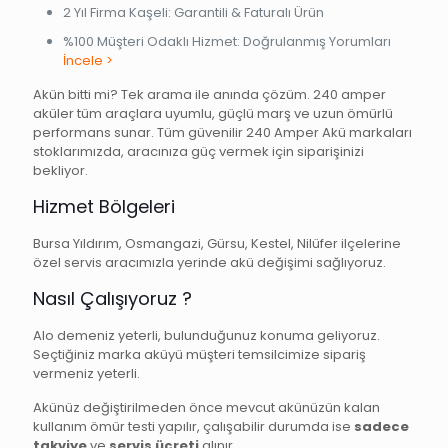
2 Yıl Firma Kaşeli: Garantili & Faturalı Ürün
%100 Müşteri Odaklı Hizmet: Doğrulanmış Yorumları
İncele >
Akün bitti mi? Tek arama ile anında çözüm. 240 amper
aküler tüm araçlara uyumlu, güçlü marş ve uzun ömürlü
performans sunar. Tüm güvenilir 240 Amper Akü markaları
stoklarımızda, aracınıza güç vermek için siparişinizi
bekliyor.
Hizmet Bölgeleri
Bursa Yıldırım, Osmangazi, Gürsu, Kestel, Nilüfer ilçelerine
özel servis aracımızla yerinde akü değişimi sağlıyoruz.
Nasıl Çalışıyoruz ?
Alo demeniz yeterli, bulunduğunuz konuma geliyoruz.
Seçtiğiniz marka aküyü müşteri temsilcimize sipariş
vermeniz yeterli.
Akünüz değiştirilmeden önce mevcut akünüzün kalan
kullanım ömür testi yapılır, çalışabilir durumda ise
sadece
takviye
ve
servis ücreti
alınır.