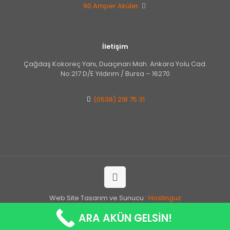
90 Amper Aküler
İletişim
Çağdaş Kokoreç Yanı, Duaçınarı Mah. Ankara Yolu Cad.
No:217 D/E Yıldırım / Bursa – 16270
(0538) 218 75 31
Web Site Tasarım ve Sunucu :
Hostinguz
ARA AKÜN GELSİN!